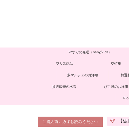
♡すぐの発送（baby/kids）
♡人気商品
♡特集
夢マルシェのお洋服
抽選
抽選販売の水着
ぴこ袋のお洋服
Pic
【翌日
ご購入前に必ずお読みください