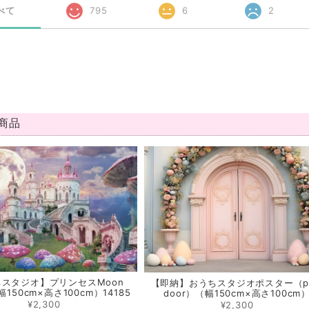
べて
795
6
2
商品
スタジオ】プリンセスMoon
【即納】おうちスタジオポスター（pi
（幅150cm×高さ100cm）14185
door）（幅150cm×高さ100cm
¥2,300
¥2,300