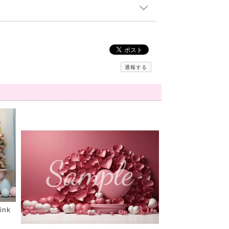
通報する
nk
）