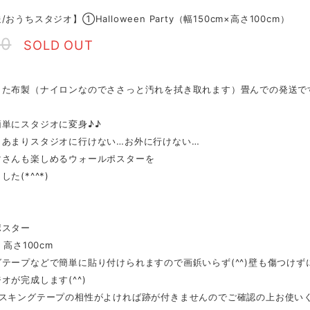
おうちスタジオ】①Halloween Party（幅150cm×高さ100cm）
00
SOLD OUT
た布製（ナイロンなのでささっと汚れを拭き取れます）畳んでの発送です(*
簡単にスタジオに変身♪♪
、あまりスタジオに行けない…お外に行けない…
マさんも楽しめるウォールポスターを
た(*^^*)
ポスター
・高さ100cm
テープなどで簡単に貼り付けられますので画鋲いらず(^^)壁も傷つけず
オが完成します(^^)
スキングテープの相性がよければ跡が付きませんのでご確認の上お使いくださ