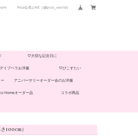
gram
Pico公式LINE（@pico_world）
ジ
♡大切な記念日に
デイブベラお洋服
♡ぴこすたい
ター
アニバーサリーオーダー会のお洋服
ico Homeオーダー品
コラボ商品
高さ100cm）