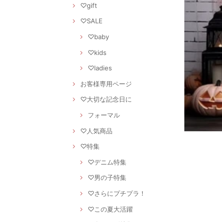
♡gift
♡SALE
♡baby
♡kids
♡ladies
お客様専用ページ
♡大切な記念日に
フォーマル
♡人気商品
♡特集
♡デニム特集
♡男の子特集
♡さらにプチプラ！
♡この夏大活躍