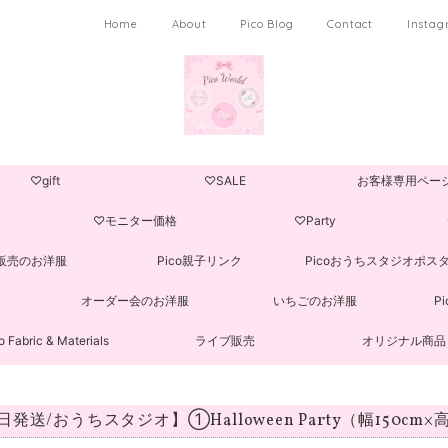
Home
About
Pico Blog
Contact
Insta
♡gift
♡SALE
お客様専用ペー
♡モニター価格
♡Party
販売のお洋服
Pico親子リンク
Picoおうちスタジオポス
オーダー会のお洋服
いちごのお洋服
P
o Fabric & Materials
ライブ販売
オリジナル商品
発送/おうちスタジオ】①Halloween Party（幅150cm×