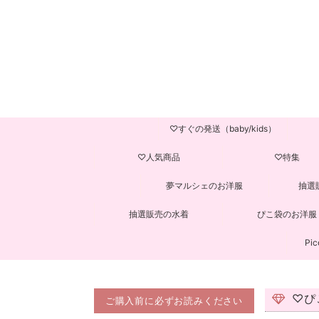
♡すぐの発送（baby/kids）
♡人気商品
♡特集
夢マルシェのお洋服
抽選
抽選販売の水着
ぴこ袋のお洋服
Pic
♡ぴ
ご購入前に必ずお読みください