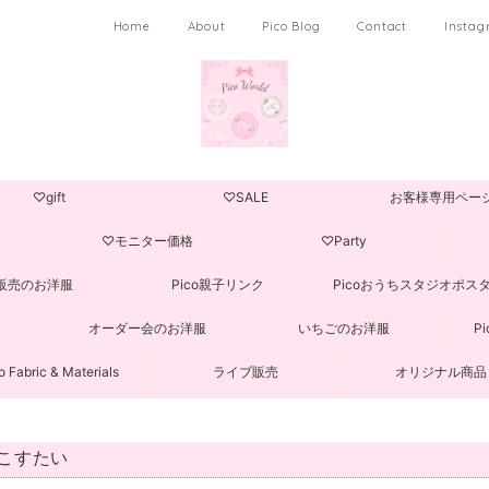
Home
About
Pico Blog
Contact
Insta
♡gift
♡SALE
お客様専用ペー
♡モニター価格
♡Party
販売のお洋服
Pico親子リンク
Picoおうちスタジオポス
オーダー会のお洋服
いちごのお洋服
P
o Fabric & Materials
ライブ販売
オリジナル商品
こすたい