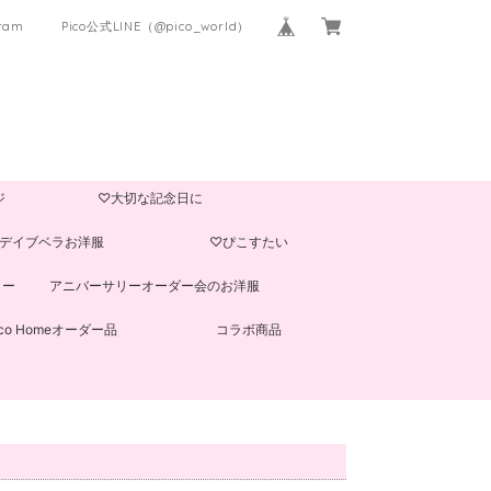
gram
Pico公式LINE（@pico_world）
ジ
♡大切な記念日に
デイブベラお洋服
♡ぴこすたい
ター
アニバーサリーオーダー会のお洋服
ico Homeオーダー品
コラボ商品