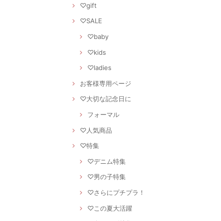
♡gift
♡SALE
♡baby
♡kids
♡ladies
お客様専用ページ
♡大切な記念日に
フォーマル
♡人気商品
♡特集
♡デニム特集
♡男の子特集
♡さらにプチプラ！
♡この夏大活躍