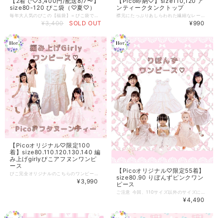
【2着で♡3,400円/配送8/7〜】
【Pico即納♡】size110,120 ア
size80-120 ぴこ袋（♡夏♡）
ンティークタンクトップ
毎年大人気のぴこの【福袋】＝ぴこ袋です(^^) こちらはライブ販売をはさむため 【8/7以降】の発送になります。 7/27.28のライブ販売でキープされた方は 同梱して送料がお得になります♡ size80.90.100.110.120.130 買い足しももちろんOKです(^^) Picoのお洋服が２点入ります(^^) ※お洋服は2点とも夏（薄手の長袖や、半袖、ノースリーブ、キャミワンピ、ボトムス等も含みます）になります ※着丈などはミニ丈や膝丈、逆にゆったりなど、いろんなメーカーを取り扱っているため様々なものが入ります。そのお洋服のデザインによって雰囲気や丈感が変わるので、福袋のわくわくをお楽しみいただけたら幸いです。(^^) ※ワンピースに限らず、ロンパース、トップスやブラウス、ボトムスもお洋服1点とカウントされます。 以上のことをご了承の上、ご購入ください。 ご縁がありましたらとっても嬉しいです(*˘︶˘*).｡.:*♡
襟元にたっぷりあしらわれた繊細なレースが お顔周りを華やかに彩るタンクトップ♪ 背中が広くあいたショート丈のデザインで ヘルシーでこなれ感のある着こなしが叶います♡ 肌馴染みの良いくつろぎ感のあるピンクは どんなボトムスとも合わせやすく トレンド感たっぷりのレイヤードスタイルも楽しめる1枚です♪
¥3,400
SOLD OUT
¥990
【Picoオリジナル♡限定100
着】size80.110.120.130.140 編
み上げgirlyぴこアフヌンワンピ
ース
【Picoオリジナル♡限定55着】
ぴこ完全オリジナルのこちらのワンピース♡ 【こちらの商品は再入荷はございません。】 生地のデザインからこだわって作りました(^^) 甘くて優しい雰囲気がたっぷり詰まった“ぴこアフタヌーンティー”のワンピース。 新作が登場です(^^)♡ ピンクを基調とした生地にちりばめられたケーキやマカロン柄と、レースアップデザインがとびきりラブリーなデザインに♡ ふんわりと広がるティアードスカートで、お出かけもおうち時間も特別な気分に(*˘︶˘*).｡.:*♡ 着るだけで毎日がアフタヌーンティー気分♪ “かわいい！”がぎゅっと詰まったこのワンピ、ぜひチェックしてみてくださいね。 お揃いのアイテムと合わせてもさらに可愛くなれちゃいますよ！ ※こちらは重ね着用でお作りしたので肩紐の長さなどゆったりとしています、一枚で着ていただくというより、重ね着して着ていただくとかわいいです(^^) 一枚で着ると、肌着などが見えてしまうのでかわいいインナーなどがおすすめです(^^)♡
size80.90 りぼんずピンクワン
¥3,990
ピース
ご注意 今回、110サイズ以外のサイズにおいて 生地が【全面逆さ向き】仕様となっております。こちらは工場で縫製されなときのミスで逆さで届きました。 気づいたときは 本当にショックで…数日立ち直れなかったのですが、、りぼんずのお洋服はこちらで最後でしたので、販売することを、決断しました(;_;) 着用感やりぼんずの"おりぼん"の見た目は問題ございません。少しでも多くの方に着てほしい思いで特別価格でご用意します。 特別価格4490円（←逆さPicoのため） ※特別価格対象サイズ:80.90.100.120.130 ぴこふぁぶオリジナルの人気ファブ「りぼんずpink」を たっぷり使った、ときめきあふれるワンピースがついに誕生しました♡♡ リボンの総柄の中には、小さないちごと「Pico」ロゴがちりばめられ、 ふんわり可愛い雰囲気をさらに引き立てます♡ 胸元から肩にかけてのフリルは華やか、 着るだけでお顔まわりをぱっと明るくガーリーに♡ ウエスト切り替えのティアードデザインは、 動くたびにふわっと広がり、お姫さまシルエット♡ キャミワンピで肩のりぼんもかわいい♡ ※肩紐調整はできません。肩ズレしにくい短めデザインです◎ インナー合わせもできるので、季節を問わず一年中着られる一着。 おでかけにも特別な日にもぴったりです♡ 重ね着される場合はワンサイズUPをおすすめいたします♡（ご着用いただいたモデルさんからもサイズについてはアドバイスをいただきました♡） サイズ展開：80〜130 デザイン・Fabric：Pico original
¥4,490