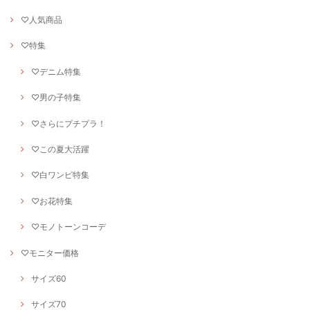
♡人気商品
♡特集
♡デニム特集
♡男の子特集
♡さらにプチプラ！
♡この夏大活躍
♡白ワンピ特集
♡お花特集
♡モノトーンコーデ
♡モニター価格
サイズ60
サイズ70