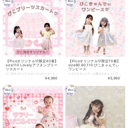
【Picoオリジナル♡限定40着】
【Picoオリジナル♡限定70着】
size110 Lovelyアフヌンプリー
size80.90.110 ぴこきゃんでぃ
ツスカート
ワンピース
ぴこ完全オリジナルのこちらのスカート♡ 生地のデザインからこだわって作りました(^^) シワになりにくい素材を使用♪ アクティブな女の子も嬉しい♡スカパン仕様です 数量限定販売となります 糸が出ていたりする箇所が数か所ある場合がございます。 試行錯誤を重ねて、デザインしたスカートになります♡是非ご検討くださいませ♡
とろけるキャンディの魔法をぎゅっと♡ ＼ ぴこきゃんでぃワンピース ／ size80~130 ころんと可愛いロリポップやキャンディ、 いちごやハートがちりばめられた ぴこオリジナルFabric ♡ 甘くてやさしい世界観を そのままぎゅっと詰めこんだ 夢みたいなワンピースができあがりました♡ こだわりは、 とびきり可愛く見える 胸元のレースアップ仕様 大人気のちどりバレリーナと 同じ型でお仕立てしましたが、レースやカラーチェンジして全く違う印象に スカートはふわっと広がる様に生地をたっぷりと使用、 レースの裾がちらりとのぞく 女の子の「好き」がたくさんつまったデザインにいたしました♡ サイズ感は ほどよくゆとりがあり、 長くお楽しみいただけます◎ 重ね着で年中着られるのも魅力です♡ ぴこきゃんでぃのヘアアクセだけでなく 色んなぴこふぁぶとの相性もばっちり♡ 「ぴこわーるど」でトータルコーデを楽しんでね♡ お洋服好きなすべての女の子へ わくわくする1着をお届けできますように♡
¥4,990
¥5,990