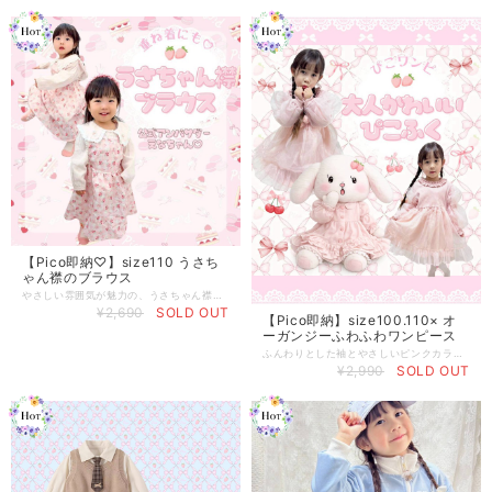
【Pico即納♡】size110 うさち
ゃん襟のブラウス
やさしい雰囲気が魅力の、うさちゃん襟デザインブラウス。 丸みのある襟元が顔まわりをふんわりと可愛く見せてくれます。 シンプルながらも存在感があり、ジャンスカやワンピースとの重ね着にもぴったり。 ナチュラルでガーリーなコーデをぐっと引き立ててくれる一枚です。
¥2,690
SOLD OUT
【Pico即納】size100.110× オ
ーガンジーふわふわワンピース
ふんわりとした袖とやさしいピンクカラーが印象的な、主役級のワンピースです。 リブ素材の身頃は伸縮性があり動きやすく、スカート部分は軽やかなチュールを重ねて華やかに仕上げました。 首元のフリルが顔まわりを可愛らしく見せ、1枚でコーディネートが完成するデザイン。 お誕生日や記念撮影、お出かけなど特別な日の装いにもぴったりです。 【ポイント】 ・ふんわりボリュームのあるお袖 ・伸縮性のあるリブ素材で快適な着心地 ・やさしいピンクカラーで写真映え ・1枚で華やかなコーデが完成 【おすすめシーン】 お誕生日 / 記念撮影 / お出かけ / ギフト
¥2,990
SOLD OUT