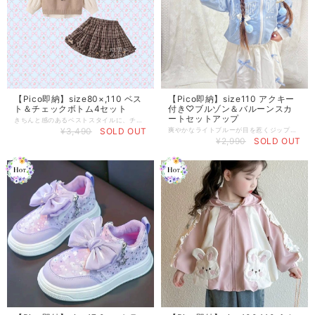
【Pico即納】size80×,110 ベス
【Pico即納】size110 アクキー
ト＆チェックボトム4セット
付き♡ブルゾン＆バルーンスカ
ートセットアップ
きちんと感のあるベストスタイルに、チェック柄スカートを合わせたクラシカルなセット♡ シャツ ネクタイ ベスト ベレー帽 スカート 豪華セットなのにプチプラなんです ˶•ᴗ•˶ シャツとネクタイ風デザインで、特別なお出かけにもぴったり。 それぞれ単品でも使いやすく、着回し力も◎ フォーマルにもカジュアルにも対応できる万能コーデです♪ ※モデルさんの着用画像は色違いです♡
¥3,490
SOLD OUT
爽やかなライトブルーが目を惹くジップトップス♡ 胸元のロゴデザインと、さりげないフリル使いが女の子らしい一枚です。 軽やかな素材感で、春先の羽織りにもぴったり。 スカート合わせはもちろん、パンツスタイルにも相性抜群◎ カジュアルなのにきちんと可愛い、デイリー使いしやすいアイテムです。 ※バルーンスカートややゆったりしてます ブルゾンはショート丈です ※アクキーはランダムでチャームがつきます♡♡
¥2,990
SOLD OUT