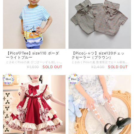
【Pico♡Tee】size110 ボーダ
【Picoシャツ】size120チェッ
ーライトブルー
クセーラー（ブラウン）
ときめくPicoの夏 ぴこぼーいずも嬉しい(^^)爽やかマリン柄のTシャツが登場♪ 幼稚園、保育園着にもおすすめです
ときめくPicoの夏 数量限定でセール価格にてご用意いたしました(^^) 即納商品になりますのですぐ着ていただけます♡
¥1,690
SOLD OUT
¥2,400
SOLD OUT