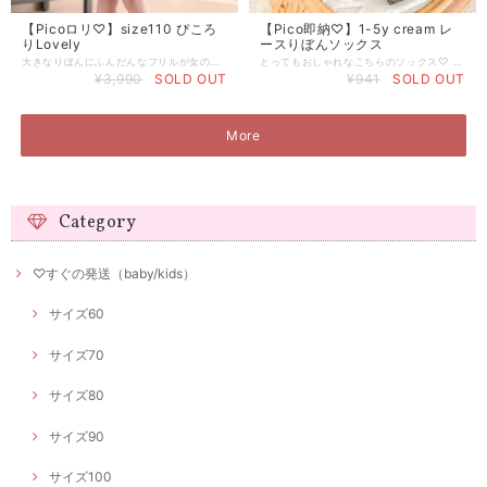
【Picoロリ♡】size110 ぴころ
【Pico即納♡】1-5y cream レ
りLovely
ースりぼんソックス
大きなりぼんにふんだんなフリルが女の子らしさいっぱい♡ ボリューミーなスカートがまるでプリンセスのような可愛さです(^^)
とってもおしゃれなこちらのソックス♡ りぼんは前、横、後ろどの向きに履いてもかわいいです♪
¥3,990
SOLD OUT
¥941
SOLD OUT
More
Category
♡すぐの発送（baby/kids）
サイズ60
サイズ70
サイズ80
サイズ90
サイズ100