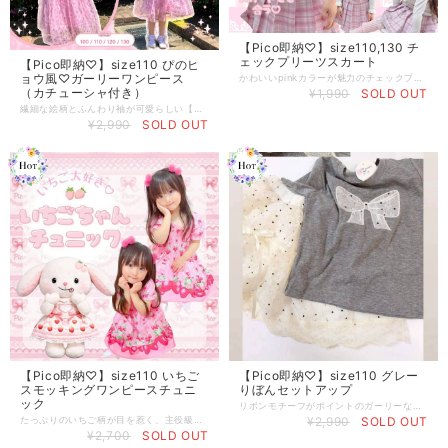
【Pico即納♡】size110,130 チ
ェックプリーツスカート
【Pico即納♡】size110 ぴのヒ
ョウ風♡ガーリーワンピース
かわいいpinkカラーが魅力のチェックプリーツスカート♡ ふんわり広がるシルエットで、コーデに取り入れるだけで上品でガーリーな印象に トップスを選ばず着回ししやすく、デイリーからおでかけ、スクールコーデまで幅広く活躍します
（カチューシャ付き）
¥1,990
SOLD OUT
繊細な絵柄とふんわり袖が可愛らしい【ぴこヒョウ】チックなガーリーワンピース♡ 軽やかな素材感で、春のおでかけにぴったり♡ カチューシャとのセットで女の子が大好きなコーデの完成です ˘ᴗ˘
¥2,990
SOLD OUT
【Pico即納♡】size110 いちご
【Pico即納♡】size110 グレー
スモッキングワンピースチュニ
りぼんセットアップ
ック
リボンモチーフがポイントのガーリーなセットアップ。 トップスとチュールスカートの組み合わせで、ふんわりとしたシルエットが可愛らしさを引き立てます。 それぞれ単品でも使えるので、コーデの幅が広がるのも嬉しいポイント。 お出かけや特別な日にもぴったりな一着です。
たっぷりのいちご柄が目を惹く、主役級ワンピース。 ぴこで大人気こワンピースチュニックです ˘ᴗ˘ ふんわり広がるシルエットで、動くたびに可愛さがあふれます♡（ナイロン） 甘さたっぷりのデザインで、お出かけや撮影にもぴったりの一着です。
¥2,990
SOLD OUT
¥2,700
SOLD OUT