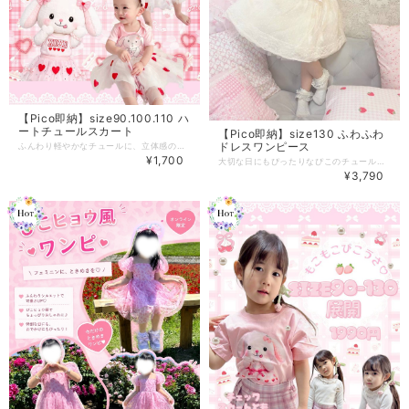
【Pico即納】size90.100.110 ハ
ートチュールスカート
【Pico即納】size130 ふわふわ
ドレスワンピース
ふんわり軽やかなチュールに、立体感のあるハートモチーフを散りばめた主役級スカート。 透け感のあるホワイトチュールに赤とピンクのハートが映える、とびきりガーリーなデザインです。 動くたびにチュールがやさしく揺れて、コーディネートを一気に華やかに。 シンプルなTシャツと合わせるだけでも、可愛いおでかけスタイルが完成します。 ウエストはゴム仕様で着脱もらくらく。 デイリー使いはもちろん、バースデーやイベントコーデにもおすすめです。 【ポイント】 ・立体感のあるハートデザイン ・ふんわり軽いチュール素材 ・ウエストゴムで快適な着心地 ・トップス次第で季節問わず着用可能 【おすすめシーン】 おでかけ／バースデーコーデ／記念日撮影／テーマパーク／イベント 一枚で存在感たっぷりの、ときめきスカートです。
¥1,700
大切な日にもぴったりなぴこのチュールドレス パニエなしでふわふわなボリューム満点の仕上がりです ˘ᴗ˘
¥3,790