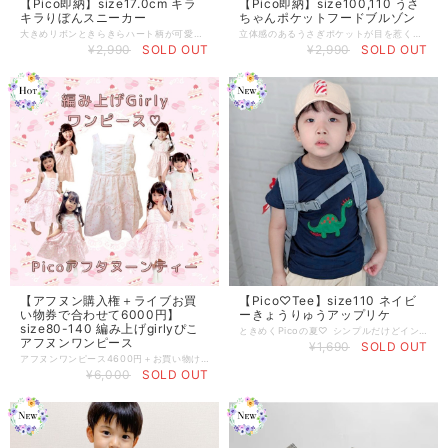
【Pico即納】size17.0cm キラ
【Pico即納】size100,110 うさ
キラりぼんスニーカー
ちゃんポケットフードブルゾン
大きめリボンときらきらハート柄が可愛いガールズスニーカー♡ 淡いパープルカラーが足元を華やかに彩ります。 軽量で歩きやすく、デイリー使いにもおすすめ。 サイドのチャームがさりげないアクセントに♪ 通園・お出かけコーデのポイントになる一足です。
立体感のあるうさぎポケットが目を惹く、可愛さたっぷりのブルゾン♡ やさしい配色とフリル使いで、甘さのあるカジュアルスタイルに。 軽めの素材感で、季節の変わり目にさっと羽織れる一枚です。 フードがうさちゃんなのもたまりません ˶•ᴗ•˶ デイリー使いはもちろん、お出かけにもおすすめ♪
¥2,990
SOLD OUT
¥2,990
SOLD OUT
【アフヌン購入権＋ライブお買
【Pico♡Tee】size110 ネイビ
い物券で合わせて6000円】
ーきょうりゅうアップリケ
size80-140 編み上げgirlyぴこ
ときめくPicoの夏♡ シンプルだけどインパクト大！ きょうりゅうのTシャツが登場♪ 幼稚園、保育園着にもおすすめです
アフヌンワンピース
¥1,690
SOLD OUT
アフヌンワンピース4600円＋お買い物けん1400円 ※ライブ販売ではアフヌンワンピースは3990-4190円予定です。お値段がオンラインの価格でも、クーポン使用した方がお得な金額設定です(^^) ※こちらは6000円分なので、1400円をライブのお買い物でお使いいただけます ※ライブで1400円をお使いいただいて、ライブ後にこちらの編み上げアフヌンワンピースとともに発送いたします。なので、DMより1400円のお買い物券を使用される旨を教えて下さい♬ ※送料（200-1400円）はあとから計算させていただきます。ご注意:1400円を超えれば、差額分をいただきます。 ※ライブでキープできなかった場合は1400円からアフヌン送料を引き、差額分は次回どこかでお使いいただける仕組みとさせていただきます。 ※クーポンコードをお忘れなく！（忘れた場合ご対応できません） ※編み上げアフヌンを先行販売でゲットできるチャンスをお見逃しなく♡ライブでもお在庫はたくさんございます(^^) 甘くて優しい雰囲気がたっぷり詰まった“ぴこアフタヌーンティー”のワンピース。 新作が登場です(^^)♡ ピンクを基調とした生地にちりばめられたケーキやマカロン柄と、レースアップデザインがとびきりラブリーなデザインに♡ ふんわりと広がるティアードスカートで、お出かけもおうち時間も特別な気分に(*˘︶˘*).｡.:*♡ 着るだけで毎日がアフタヌーンティー気分♪ “かわいい！”がぎゅっと詰まったこのワンピ、ぜひチェックしてみてくださいね。 お揃いのアイテムと合わせてもさらに可愛くなれちゃいますよ！ ※こちらは重ね着用でお作りしたので肩紐の長さなどゆったりとしています、一枚で着ていただくというより、重ね着して着ていただくとかわいいです(^^) 一枚で着ると、肌着などが見えてしまうのでかわいいインナーなどがおすすめです(^^)♡
¥6,000
SOLD OUT