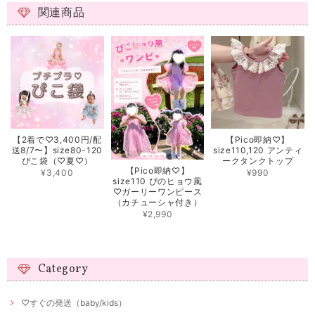
関連商品
【2着で♡3,400円/配
【Pico即納♡】
送8/7〜】size80-120
size110,120 アンティ
ぴこ袋（♡夏♡）
ークタンクトップ
【Pico即納♡】
¥3,400
¥990
size110 ぴのヒョウ風
♡ガーリーワンピース
（カチューシャ付き）
¥2,990
Category
♡すぐの発送（baby/kids）