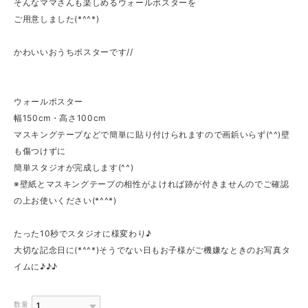
そんなママさんも楽しめるウォールポスターを
ご用意しました(*^^*)
かわいいおうちポスターです//
ウォールポスター
幅150cm・高さ100cm
マスキングテープなどで簡単に貼り付けられますので画鋲いらず(^^)壁
も傷つけずに
簡単スタジオが完成します(^^)
※壁紙とマスキングテープの相性がよければ跡が付きませんのでご確認
の上お使いください(*^^*)
たった10秒でスタジオに様変わり♪
大切な記念日に(*^^*)そうでない日もお子様がご機嫌なときのお写真タ
イムに♪♪♪
数量