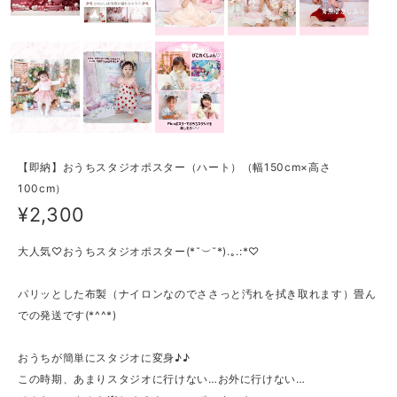
【即納】おうちスタジオポスター（ハート）（幅150cm×高さ
100cm）
¥2,300
大人気♡おうちスタジオポスター(*˘︶˘*).｡.:*♡
パリッとした布製（ナイロンなのでささっと汚れを拭き取れます）畳ん
での発送です(*^^*)
おうちが簡単にスタジオに変身♪♪
この時期、あまりスタジオに行けない…お外に行けない…