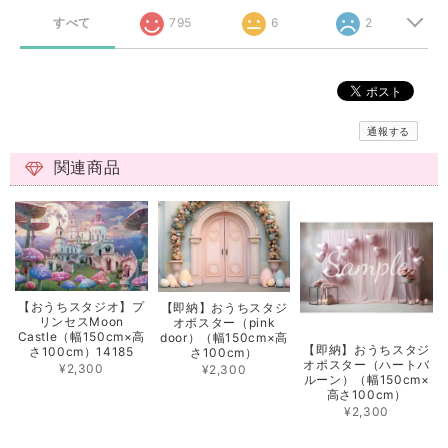
すべて
795
6
2
通報する
関連商品
【おうちスタジオ】プ
【即納】おうちスタジ
リンセスMoon
オポスター（pink
Castle（幅150cm×高
door）（幅150cm×高
【即納】おうちスタジ
さ100cm）14185
さ100cm）
オポスター（ハートバ
¥2,300
¥2,300
ルーン）（幅150cm×
高さ100cm）
¥2,300