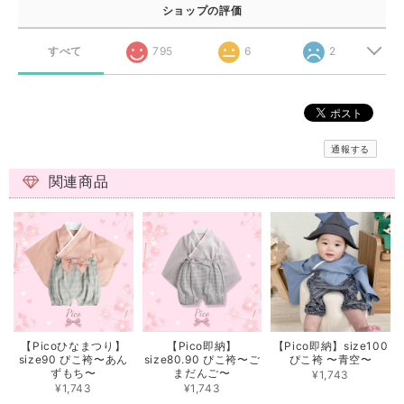
ショップの評価
すべて
795
6
2
通報する
関連商品
【Picoひなまつり】
【Pico即納】
【Pico即納】size100
size90 ぴこ袴〜あん
size80.90 ぴこ袴〜ご
ぴこ袴 〜青空〜
ずもち〜
まだんご〜
¥1,743
¥1,743
¥1,743