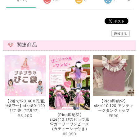
通報する
関連商品
【2着で♡3,400円/配
【Pico即納♡】
送8/7〜】size80-120
size110,120 アンティ
ぴこ袋（♡夏♡）
ークタンクトップ
【Pico即納♡】
¥3,400
¥990
size110 ぴのヒョウ風
♡ガーリーワンピース
（カチューシャ付き）
¥2,990