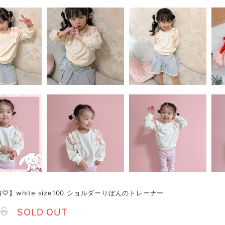
納♡】white size100 ショルダーりぼんのトレーナー
66
SOLD OUT