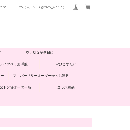
gram
Pico公式LINE（@pico_world）
ジ
♡大切な記念日に
デイブベラお洋服
♡ぴこすたい
ター
アニバーサリーオーダー会のお洋服
ico Homeオーダー品
コラボ商品