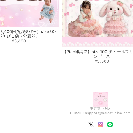
,400円/配送8/7〜】size80-
120 ぴこ袋（♡夏♡）
¥3,400
【Pico即納♡】size100 チュールフ
ンピース
¥3,300
東京都中央区
E-mail：
support@select-pico.com