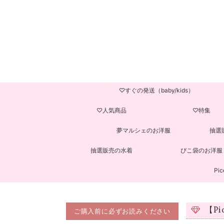
♡すぐの発送（baby/kids）
♡人気商品
♡特集
夢マルシェのお洋服
抽選
抽選販売の水着
ぴこ袋のお洋服
Pic
【P
ご購入前に必ずお読みください