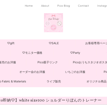
Home
About
Pico Blog
Contact
Insta
♡gift
♡SALE
お客様専用ペー
♡モニター価格
♡Party
販売のお洋服
Pico親子リンク
Picoおうちスタジオポス
オーダー会のお洋服
いちごのお洋服
P
o Fabric & Materials
ライブ販売
オリジナル商品
ico即納♡】white size100 ショルダーりぼんのトレーナー