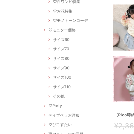
♡白ワンピ特集
♡お花特集
♡モノトーンコーデ
♡モニター価格
サイズ60
サイズ70
サイズ80
サイズ90
サイズ100
サイズ110
その他
♡Party
【Pico即
デイブベラお洋服
¥2,3
♡ぴこすたい
夢マルシェのお洋服