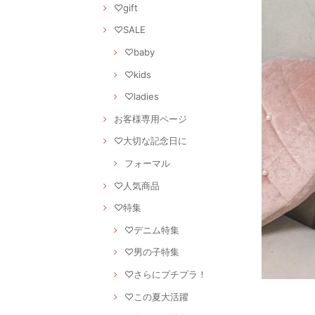
♡gift
♡SALE
♡baby
♡kids
♡ladies
お客様専用ページ
♡大切な記念日に
フォーマル
♡人気商品
♡特集
♡デニム特集
♡男の子特集
♡さらにプチプラ！
♡この夏大活躍