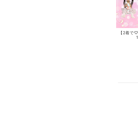
【2着で♡3