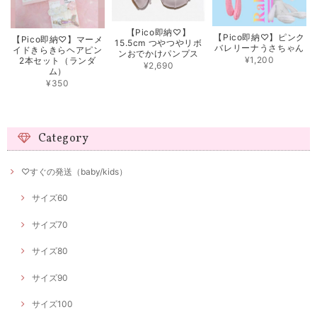
【Pico即納♡】
【Pico即納♡】ピンク
【Pico即納♡】マーメ
15.5cm つやつやリボ
バレリーナうさちゃん
イドきらきらヘアピン
ンおでかけパンプス
¥1,200
2本セット（ランダ
¥2,690
ム）
¥350
Category
♡すぐの発送（baby/kids）
サイズ60
サイズ70
サイズ80
サイズ90
サイズ100