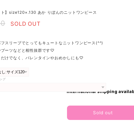
ト】size120×.130 あか りぼんのニットワンピース
90
SOLD OUT
フスリーブでとってもキュートなニットワンピース(^^)
やブーツなどと相性抜群です♡
スだけでなく、バレンタインやおめかしにも♡
ング
International shipping availa
Sold out