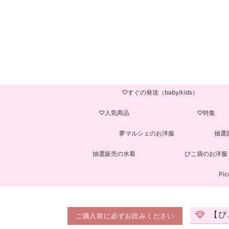
♡すぐの発送（baby/kids）
♡人気商品
♡特集
夢マルシェのお洋服
抽選
抽選販売の水着
ぴこ袋のお洋服
Pic
【ぴ
ご購入前に必ずお読みください