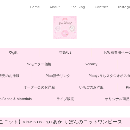
Home
About
Pico Blog
Contact
Insta
♡gift
♡SALE
お客様専用ペー
♡モニター価格
♡Party
販売のお洋服
Pico親子リンク
Picoおうちスタジオポス
オーダー会のお洋服
いちごのお洋服
P
o Fabric & Materials
ライブ販売
オリジナル商品
こニット】size120×.130 あか りぼんのニットワンピース