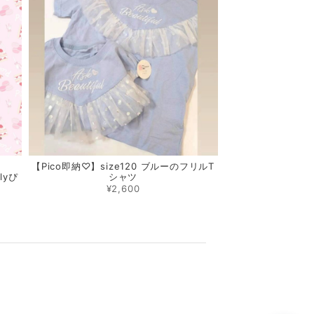
【Pico即納♡】size120 ブルーのフリルT
rlyぴ
シャツ
¥2,600