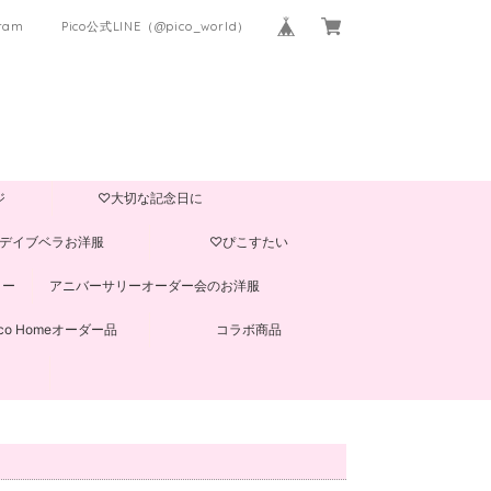
gram
Pico公式LINE（@pico_world）
ジ
♡大切な記念日に
デイブベラお洋服
♡ぴこすたい
ター
アニバーサリーオーダー会のお洋服
ico Homeオーダー品
コラボ商品