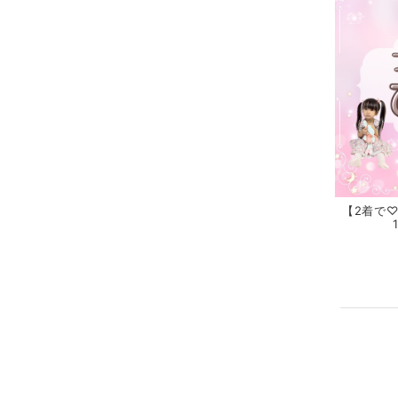
【2着で♡3