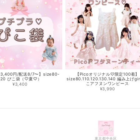
,400円/配送8/7〜】size80-
【Picoオリジナル♡限定100着】
120 ぴこ袋（♡夏♡）
size80.110.120.130.140 編み上げgi
こアフヌンワンピース
¥3,400
¥3,990
東京都中央区