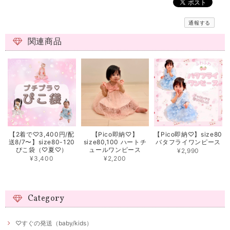
通報する
関連商品
【2着で♡3,400円/配
【Pico即納♡】
【Pico即納♡】size80
送8/7〜】size80-120
size80,100 ハートチ
バタフライワンピース
ぴこ袋（♡夏♡）
ュールワンピース
¥2,990
¥3,400
¥2,200
Category
♡すぐの発送（baby/kids）