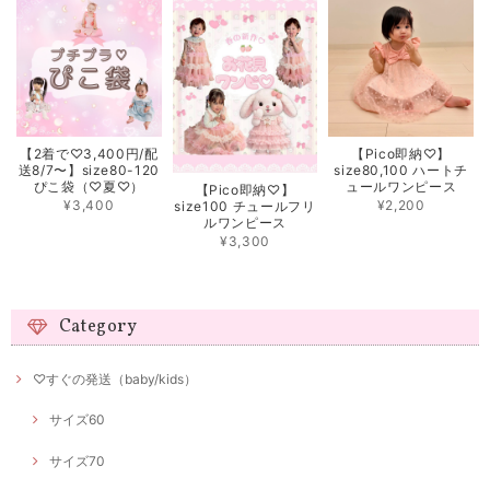
【2着で♡3,400円/配
【Pico即納♡】
送8/7〜】size80-120
size80,100 ハートチ
ぴこ袋（♡夏♡）
ュールワンピース
【Pico即納♡】
¥3,400
¥2,200
size100 チュールフリ
ルワンピース
¥3,300
Category
♡すぐの発送（baby/kids）
サイズ60
サイズ70