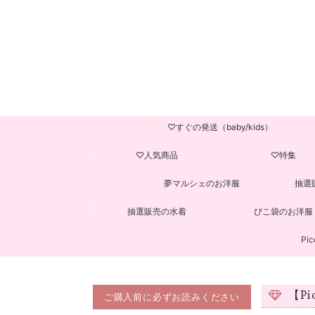
♡すぐの発送（baby/kids）
♡人気商品
♡特集
夢マルシェのお洋服
抽選
抽選販売の水着
ぴこ袋のお洋服
Pic
【P
ご購入前に必ずお読みください