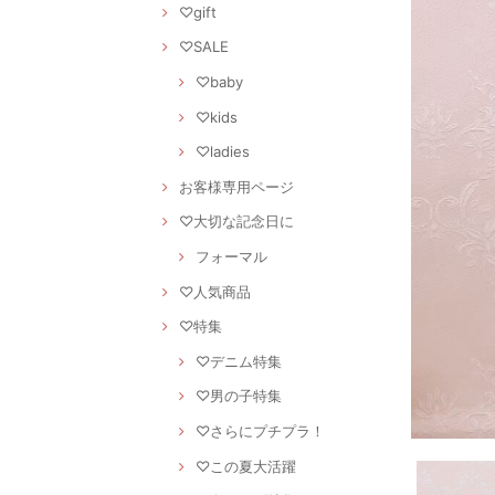
♡gift
♡SALE
♡baby
♡kids
♡ladies
お客様専用ページ
♡大切な記念日に
フォーマル
♡人気商品
♡特集
♡デニム特集
♡男の子特集
♡さらにプチプラ！
♡この夏大活躍