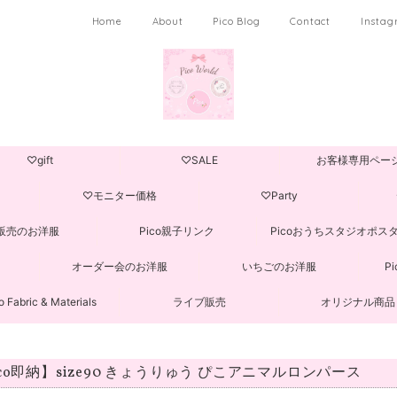
Home
About
Pico Blog
Contact
Insta
♡gift
♡SALE
お客様専用ペー
♡モニター価格
♡Party
販売のお洋服
Pico親子リンク
Picoおうちスタジオポス
オーダー会のお洋服
いちごのお洋服
P
o Fabric & Materials
ライブ販売
オリジナル商品
ico即納】size90 きょうりゅう ぴこアニマルロンパース