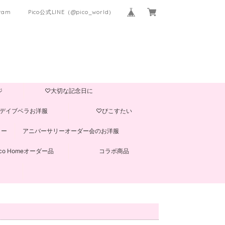
gram
Pico公式LINE（@pico_world）
ジ
♡大切な記念日に
デイブベラお洋服
♡ぴこすたい
ター
アニバーサリーオーダー会のお洋服
ico Homeオーダー品
コラボ商品