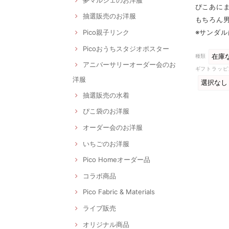
ぴこあにま
抽選販売のお洋服
もちろん男
※サンダ
Pico親子リンク
Picoおうちスタジオポスター
種類
アニバーサリーオーダー会のお
ギフトラッピ
洋服
抽選販売の水着
ぴこ袋のお洋服
オーダー会のお洋服
いちごのお洋服
Pico Homeオーダー品
コラボ商品
Pico Fabric & Materials
ライブ販売
オリジナル商品