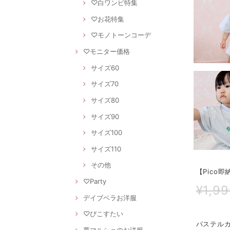
♡白ワンピ特集
♡お花特集
♡モノトーンコーデ
♡モニター価格
サイズ60
サイズ70
サイズ80
サイズ90
サイズ100
サイズ110
その他
【Pico
♡Party
¥1,9
デイブベラお洋服
♡ぴこすたい
パステル
夢マルシェのお洋服