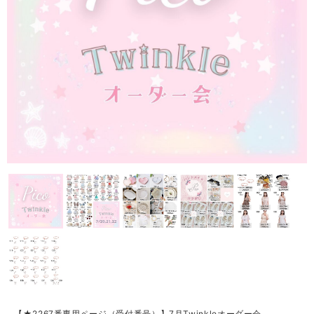
【★2267番専用ページ（受付番号）】7月Twinkleオーダー会