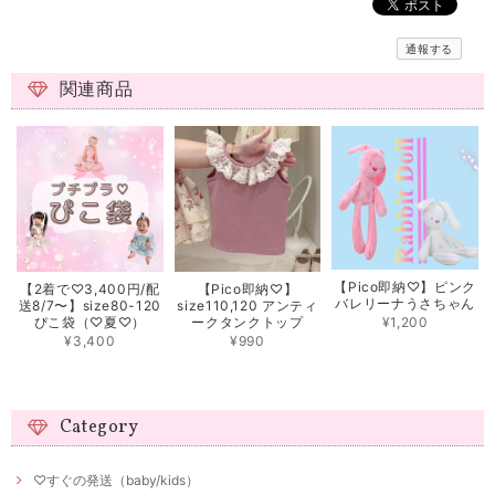
通報する
関連商品
【Pico即納♡】ピンク
【2着で♡3,400円/配
【Pico即納♡】
バレリーナうさちゃん
送8/7〜】size80-120
size110,120 アンティ
¥1,200
ぴこ袋（♡夏♡）
ークタンクトップ
¥3,400
¥990
Category
♡すぐの発送（baby/kids）