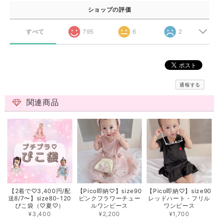
ショップの評価
すべて
795
6
2
通報する
関連商品
【2着で♡3,400円/配
【Pico即納♡】size90
【Pico即納♡】size90
送8/7〜】size80-120
ピンクフラワーチュー
レッドハート・フリル
ぴこ袋（♡夏♡）
ルワンピース
ワンピース
¥3,400
¥2,200
¥1,700