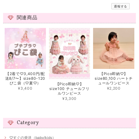
通報する
関連商品
【2着で♡3,400円/配
【Pico即納♡】
送8/7〜】size80-120
size80,100 ハートチ
ぴこ袋（♡夏♡）
ュールワンピース
【Pico即納♡】
¥3,400
¥2,200
size100 チュールフリ
ルワンピース
¥3,300
Category
♡すぐの発送（baby/kids）