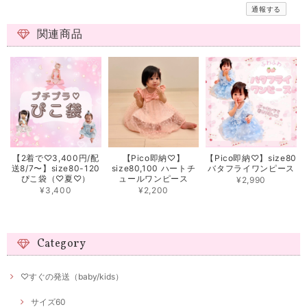
通報する
関連商品
【2着で♡3,400円/配
【Pico即納♡】
【Pico即納♡】size80
送8/7〜】size80-120
size80,100 ハートチ
バタフライワンピース
ぴこ袋（♡夏♡）
ュールワンピース
¥2,990
¥3,400
¥2,200
Category
♡すぐの発送（baby/kids）
サイズ60