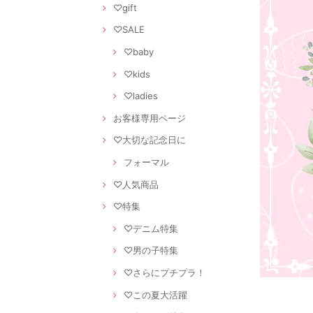
♡gift
♡SALE
♡baby
♡kids
♡ladies
お客様専用ページ
♡大切な記念日に
フォーマル
♡人気商品
♡特集
♡デニム特集
♡男の子特集
♡さらにプチプラ！
♡この夏大活躍