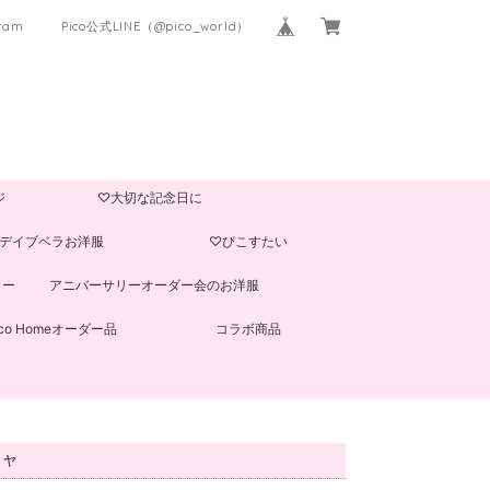
gram
Pico公式LINE（@pico_world）
ジ
♡大切な記念日に
デイブベラお洋服
♡ぴこすたい
ター
アニバーサリーオーダー会のお洋服
ico Homeオーダー品
コラボ商品
シャ