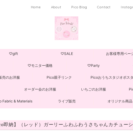
Home
About
Pico Blog
Contact
Insta
♡gift
♡SALE
お客様専用ペー
♡モニター価格
♡Party
販売のお洋服
Pico親子リンク
Picoおうちスタジオポス
オーダー会のお洋服
いちごのお洋服
P
o Fabric & Materials
ライブ販売
オリジナル商品
ico即納】（レッド）ガーリーふわふわうさちゃんカチュー