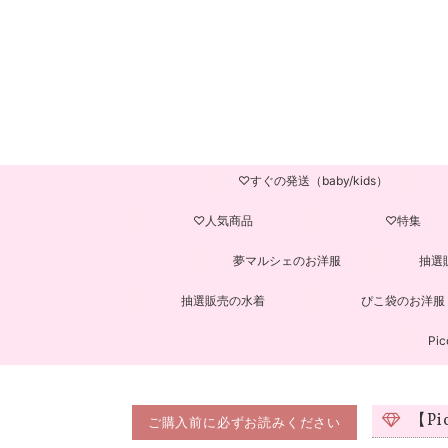
♡すぐの発送（baby/kids）
♡人気商品
♡特集
夢マルシェのお洋服
抽選
抽選販売の水着
ぴこ袋のお洋服
Pic
【P
ご購入前に必ずお読みください