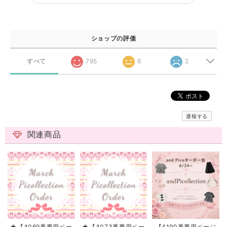
ショップの評価
すべて
795
6
2
通報する
関連商品
★【4069番専用ペー
★【4073番専用ペー
【4190番専用ページ