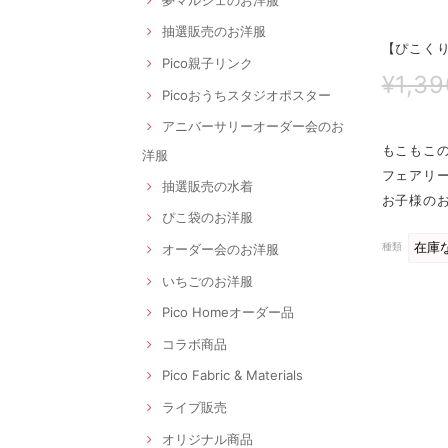
抽選販売のお洋服
【ぴこくり
Pico親子リンク
¥1,39
Picoおうちスタジオポスター
アニバーサリーオーダー会のお
もこもこ
洋服
フェアリー
抽選販売の水着
お子様の
ぴこ袋のお洋服
種類
オーダー会のお洋服
いちごのお洋服
Pico Homeオーダー品
コラボ商品
Pico Fabric & Materials
ライブ販売
オリジナル商品