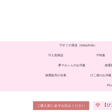
♡すぐの発送（baby/kids）
♡人気商品
♡特集
夢マルシェのお洋服
抽選
抽選販売の水着
ぴこ袋のお洋服
Pic
【ぴ
ご購入前に必ずお読みください