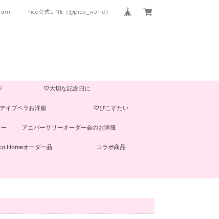
gram
Pico公式LINE（@pico_world）
ジ
♡大切な記念日に
デイブベラお洋服
♡ぴこすたい
ター
アニバーサリーオーダー会のお洋服
ico Homeオーダー品
コラボ商品