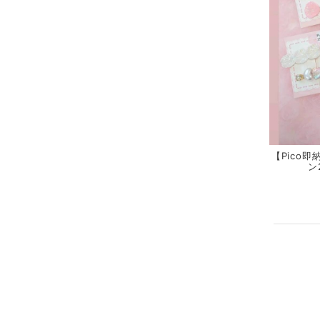
【Pico
ン