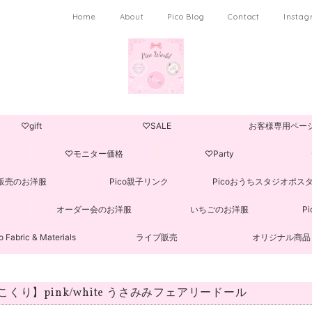
Home
About
Pico Blog
Contact
Insta
♡gift
♡SALE
お客様専用ペー
♡モニター価格
♡Party
販売のお洋服
Pico親子リンク
Picoおうちスタジオポス
オーダー会のお洋服
いちごのお洋服
P
o Fabric & Materials
ライブ販売
オリジナル商品
こくり】pink/white うさみみフェアリードール