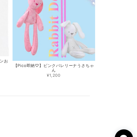
ボンお
【Pico即納♡】ピンクバレリーナうさちゃ
ん
¥1,200