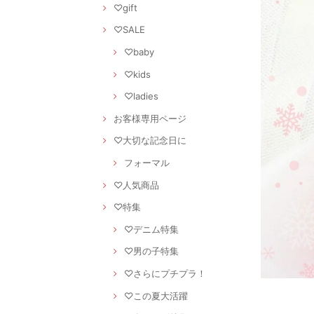
♡gift
♡SALE
♡baby
♡kids
♡ladies
お客様専用ページ
♡大切な記念日に
フォーマル
♡人気商品
♡特集
♡デニム特集
♡男の子特集
♡さらにプチプラ！
♡この夏大活躍