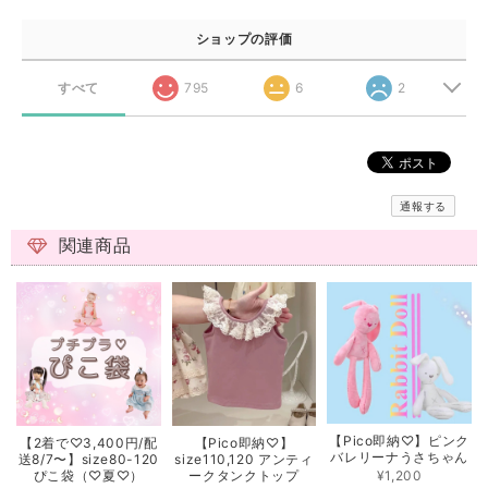
ショップの評価
すべて
795
6
2
通報する
関連商品
【Pico即納♡】ピンク
【2着で♡3,400円/配
【Pico即納♡】
バレリーナうさちゃん
送8/7〜】size80-120
size110,120 アンティ
¥1,200
ぴこ袋（♡夏♡）
ークタンクトップ