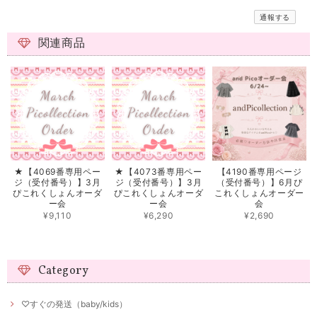
通報する
関連商品
★【4069番専用ペー
★【4073番専用ペー
【4190番専用ページ
ジ（受付番号）】3月
ジ（受付番号）】3月
（受付番号）】6月ぴ
ぴこれくしょんオーダ
ぴこれくしょんオーダ
これくしょんオーダー
ー会
ー会
会
¥9,110
¥6,290
¥2,690
Category
♡すぐの発送（baby/kids）