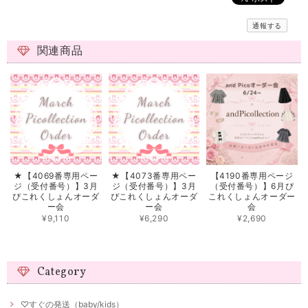
通報する
関連商品
★【4069番専用ペー
★【4073番専用ペー
【4190番専用ページ
ジ（受付番号）】3月
ジ（受付番号）】3月
（受付番号）】6月ぴ
ぴこれくしょんオーダ
ぴこれくしょんオーダ
これくしょんオーダー
ー会
ー会
会
¥9,110
¥6,290
¥2,690
Category
♡すぐの発送（baby/kids）