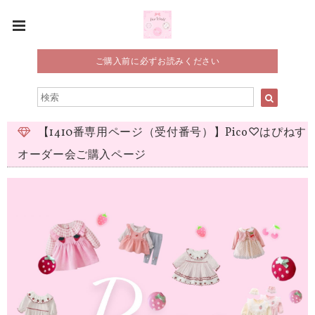
ご購入前に必ずお読みください
【1410番専用ページ（受付番号）】Pico♡はぴねす
オーダー会ご購入ページ