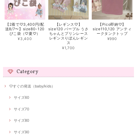
【2着で♡3,400円/配
【レギンス♡】
【Pico即納♡】
送8/7〜】size80-120
size120 パープル うさ
size110,120 アンティ
ぴこ袋（♡夏♡）
ちゃんとプリンレース
ークタンクトップ
レギンスりぼんレギン
¥3,400
¥990
ス
¥1,700
Category
♡すぐの発送（baby/kids）
サイズ60
サイズ70
サイズ80
サイズ90