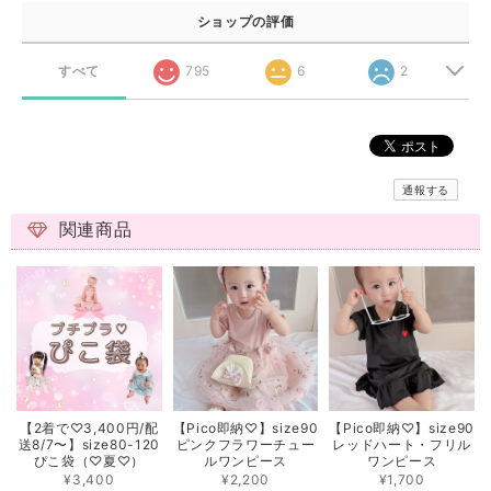
ショップの評価
すべて
795
6
2
通報する
関連商品
【2着で♡3,400円/配
【Pico即納♡】size90
【Pico即納♡】size90
送8/7〜】size80-120
ピンクフラワーチュー
レッドハート・フリル
ぴこ袋（♡夏♡）
ルワンピース
ワンピース
¥3,400
¥2,200
¥1,700