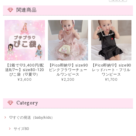
関連商品
【2着で♡3,400円/配
【Pico即納♡】size90
【Pico即納♡】size90
送8/7〜】size80-120
ピンクフラワーチュー
レッドハート・フリル
ぴこ袋（♡夏♡）
ルワンピース
ワンピース
¥3,400
¥2,200
¥1,700
Category
♡すぐの発送（baby/kids）
サイズ60