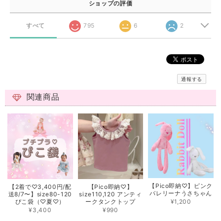
ショップの評価
すべて
795
6
2
通報する
関連商品
【Pico即納♡】ピンク
【2着で♡3,400円/配
【Pico即納♡】
バレリーナうさちゃん
送8/7〜】size80-120
size110,120 アンティ
¥1,200
ぴこ袋（♡夏♡）
ークタンクトップ
¥3,400
¥990