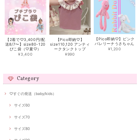
【Pico即納♡】ピンク
【2着で♡3,400円/配
【Pico即納♡】
バレリーナうさちゃん
送8/7〜】size80-120
size110,120 アンティ
¥1,200
ぴこ袋（♡夏♡）
ークタンクトップ
¥3,400
¥990
Category
♡すぐの発送（baby/kids）
サイズ60
サイズ70
サイズ80