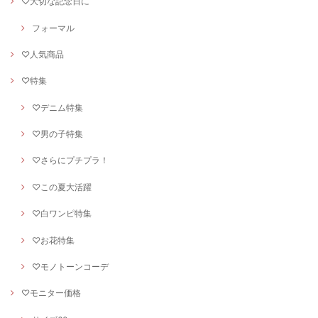
♡大切な記念日に
フォーマル
♡人気商品
♡特集
♡デニム特集
♡男の子特集
♡さらにプチプラ！
♡この夏大活躍
♡白ワンピ特集
♡お花特集
♡モノトーンコーデ
♡モニター価格