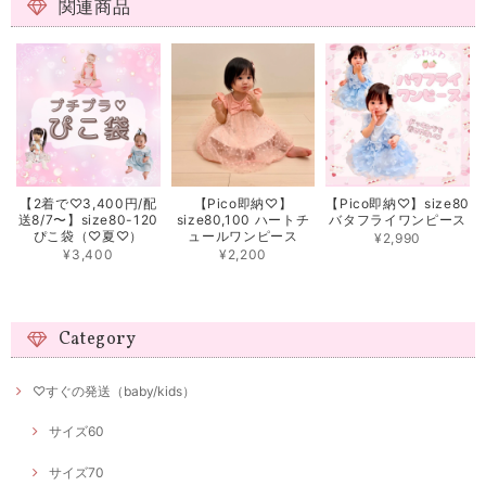
関連商品
【2着で♡3,400円/配
【Pico即納♡】
【Pico即納♡】size80
送8/7〜】size80-120
size80,100 ハートチ
バタフライワンピース
ぴこ袋（♡夏♡）
ュールワンピース
¥2,990
¥3,400
¥2,200
Category
♡すぐの発送（baby/kids）
サイズ60
サイズ70