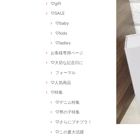
♡gift
♡SALE
♡baby
♡kids
♡ladies
お客様専用ページ
♡大切な記念日に
フォーマル
♡人気商品
♡特集
♡デニム特集
♡男の子特集
♡さらにプチプラ！
♡この夏大活躍