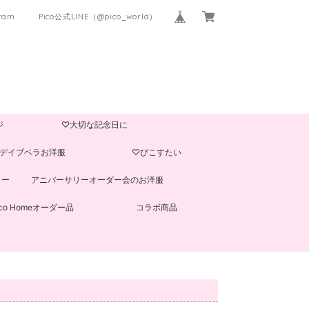
gram
Pico公式LINE（@pico_world）
ジ
♡大切な記念日に
デイブベラお洋服
♡ぴこすたい
ター
アニバーサリーオーダー会のお洋服
ico Homeオーダー品
コラボ商品