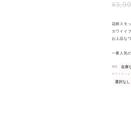
¥3,9
花柄スモ
カワイイ
お上品な
一番人気の
種類
ギフトラッピ