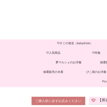
♡すぐの発送（baby/kids）
♡人気商品
♡特集
夢マルシェのお洋服
抽選
抽選販売の水着
ぴこ袋のお洋服
Pic
【即
ご購入前に必ずお読みください