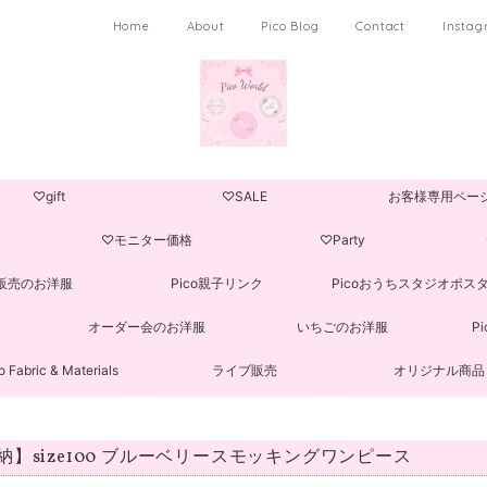
Home
About
Pico Blog
Contact
Insta
♡gift
♡SALE
お客様専用ペー
♡モニター価格
♡Party
販売のお洋服
Pico親子リンク
Picoおうちスタジオポス
オーダー会のお洋服
いちごのお洋服
P
o Fabric & Materials
ライブ販売
オリジナル商品
納】size100 ブルーベリースモッキングワンピース