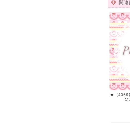
関連
★【406
ぴ