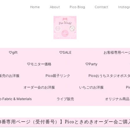
Home
About
Pico Blog
Contact
Insta
♡gift
♡SALE
お客様専用ペー
♡モニター価格
♡Party
販売のお洋服
Pico親子リンク
Picoおうちスタジオポス
オーダー会のお洋服
いちごのお洋服
P
o Fabric & Materials
ライブ販売
オリジナル商品
18番専用ページ（受付番号）】Picoときめきオーダー会ご購