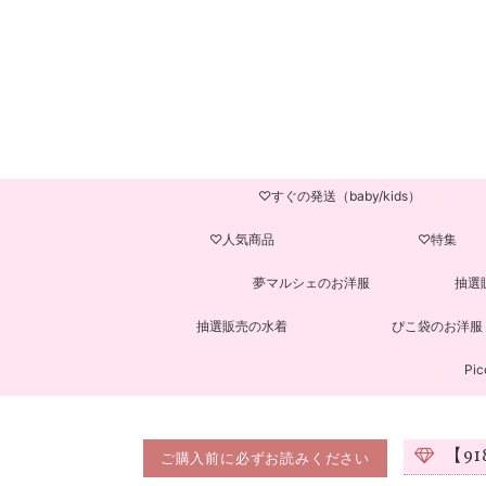
♡すぐの発送（baby/kids）
♡人気商品
♡特集
夢マルシェのお洋服
抽選
抽選販売の水着
ぴこ袋のお洋服
Pic
【9
ご購入前に必ずお読みください