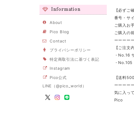
Information
【必ずご
番号・サ
About
ご購入お手
Pico Blog
ご購入の前
ーーーー
Contact
【ご注文内
プライバシーポリシー
・No.1
特定商取引法に基づく表記
・No.1
Instagram
【送料50
Pico公式
ーーーー
LINE（@pico_world）
気に入って
Pico