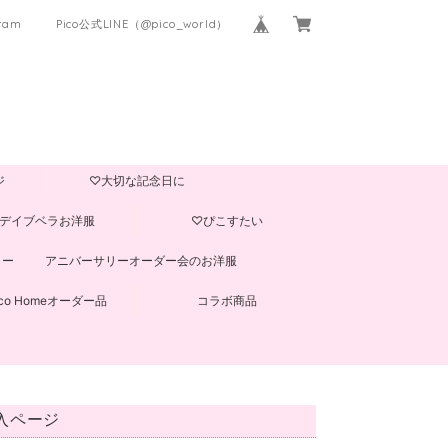
gram
Pico公式LINE（@pico_world）
ジ
♡大切な記念日に
デイブベラお洋服
♡ぴこすたい
ター
アニバーサリーオーダー会のお洋服
ico Homeオーダー品
コラボ商品
入ページ