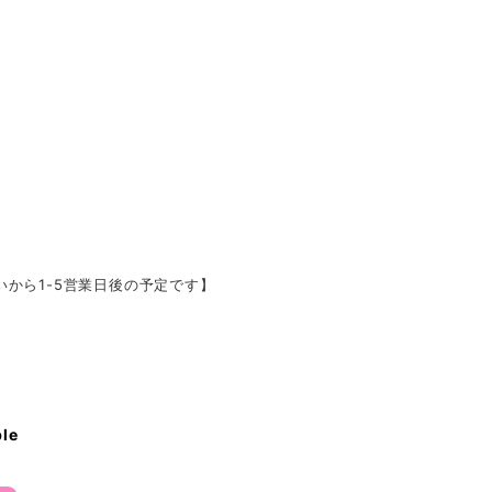
いから1-5営業日後の予定です】
ble