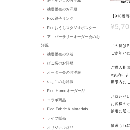
抽選販売のお洋服
【918番
Pico親子リンク
¥5,7
Picoおうちスタジオポスター
アニバーサリーオーダー会のお
洋服
この度はP
ご参加いた
抽選販売の水着
ぴこ袋のお洋服
ご購入期限
オーダー会のお洋服
※規約によ
いちごのお洋服
期限内に
Pico Homeオーダー品
お待たせ
コラボ商品
お客様の
Pico Fabric & Materials
抽選に通
ライブ販売
抽選もれに
オリジナル商品