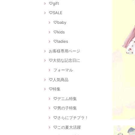
♡gift
♡SALE
♡baby
♡kids
♡ladies
お客様専用ページ
♡大切な記念日に
フォーマル
♡人気商品
♡特集
♡デニム特集
♡男の子特集
♡さらにプチプラ！
♡この夏大活躍