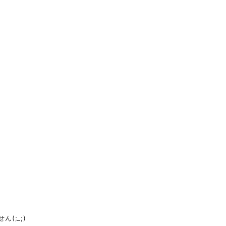
(;_;)