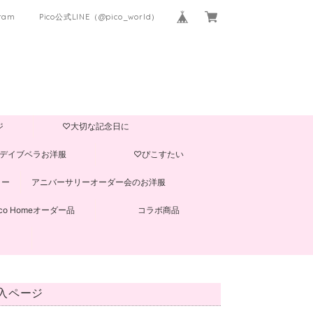
gram
Pico公式LINE（@pico_world）
ジ
♡大切な記念日に
デイブベラお洋服
♡ぴこすたい
ター
アニバーサリーオーダー会のお洋服
ico Homeオーダー品
コラボ商品
購入ページ