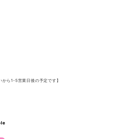
いから1-5営業日後の予定です】
ble