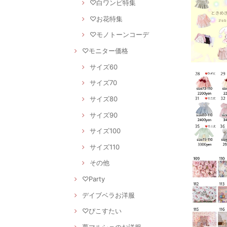
♡白ワンピ特集
♡お花特集
♡モノトーンコーデ
♡モニター価格
サイズ60
サイズ70
サイズ80
サイズ90
サイズ100
サイズ110
その他
♡Party
デイブベラお洋服
♡ぴこすたい
夢マルシェのお洋服