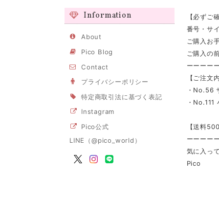
Information
【必ずご
番号・サ
About
ご購入お手
Pico Blog
ご購入の前
ーーーー
Contact
【ご注文内
プライバシーポリシー
・No.56
特定商取引法に基づく表記
・No.1
Instagram
【送料50
Pico公式
ーーーー
LINE（@pico_world）
気に入って
Pico