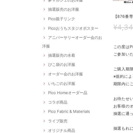
抽選販売のお洋服
【876番
Pico親子リンク
¥4,3
Picoおうちスタジオポスター
アニバーサリーオーダー会のお
洋服
この度はP
ご参加いた
抽選販売の水着
ぴこ袋のお洋服
ご購入期限
オーダー会のお洋服
※規約によ
いちごのお洋服
期限内に
Pico Homeオーダー品
お待たせ
コラボ商品
お客様の
Pico Fabric & Materials
抽選に通
ライブ販売
抽選もれに
オリジナル商品