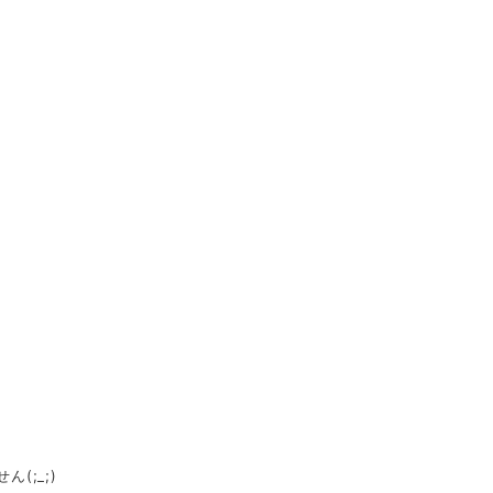
(;_;)