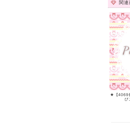
関連
★【406
ぴ