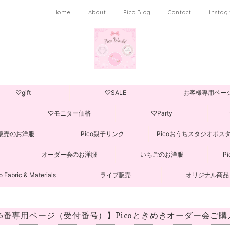
Home
About
Pico Blog
Contact
Insta
♡gift
♡SALE
お客様専用ペー
♡モニター価格
♡Party
販売のお洋服
Pico親子リンク
Picoおうちスタジオポス
オーダー会のお洋服
いちごのお洋服
P
o Fabric & Materials
ライブ販売
オリジナル商品
76番専用ページ（受付番号）】Picoときめきオーダー会ご