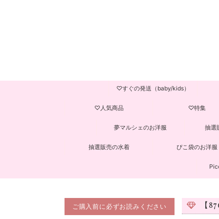
♡すぐの発送（baby/kids）
♡人気商品
♡特集
夢マルシェのお洋服
抽選
抽選販売の水着
ぴこ袋のお洋服
Pic
【8
ご購入前に必ずお読みください