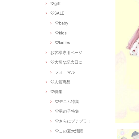
♡gift
♡SALE
♡baby
♡kids
♡ladies
お客様専用ページ
♡大切な記念日に
フォーマル
♡人気商品
♡特集
♡デニム特集
♡男の子特集
♡さらにプチプラ！
♡この夏大活躍