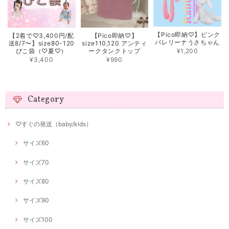
【Pico即納♡】ピンク
【2着で♡3,400円/配
【Pico即納♡】
バレリーナうさちゃん
送8/7〜】size80-120
size110,120 アンティ
¥1,200
ぴこ袋（♡夏♡）
ークタンクトップ
¥3,400
¥990
Category
♡すぐの発送（baby/kids）
サイズ60
サイズ70
サイズ80
サイズ90
サイズ100