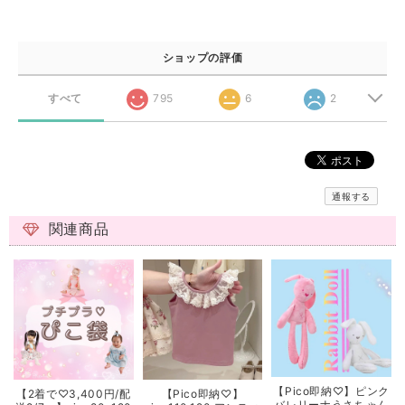
ショップの評価
すべて
795
6
2
通報する
関連商品
【Pico即納♡】ピンク
【2着で♡3,400円/配
【Pico即納♡】
バレリーナうさちゃん