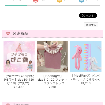
通報する
関連商品
【Pico即納♡】ピンク
【2着で♡3,400円/配
【Pico即納♡】
バレリーナうさちゃん
送8/7〜】size80-120
size110,120 アンティ
¥1,200
ぴこ袋（♡夏♡）
ークタンクトップ
¥3,400
¥990