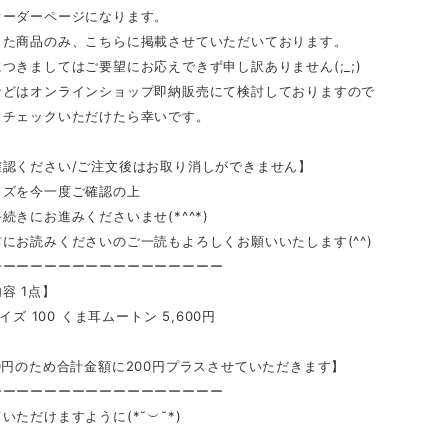
オーダーページになります。
った商品のみ、こちらに掲載させていただいております。
つきましてはご要望にお応えできず申し訳ありません(;_;)
などはオンラインショップ即納販売にて検討しておりますので
もチェックいただけたら幸いです。
確認ください/ご注文後はお取り消しができません】
イズを今一度ご確認の上
続きにお進みくださいませ(*^^*)
にお読みくださいのご一読もよろしくお願いいたします(^^)
ーーーーーーーーーーーーーーーーー
容 1点】
サイズ 100 くま耳ムートン 5,600円
0円のため合計金額に200円プラスさせていただきます】
ーーーーーーーーーーーーーーーーー
いただけますように(*˘︶˘*)