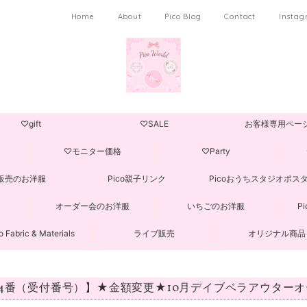
Home
About
Pico Blog
Contact
Insta
♡gift
♡SALE
お客様専用ペー
♡モニター価格
♡Party
販売のお洋服
Pico親子リンク
Picoおうちスタジオポス
オーダー会のお洋服
いちごのお洋服
P
o Fabric & Materials
ライブ販売
オリジナル商品
84番（受付番号）】★金額変更★10月デイブベラアウター