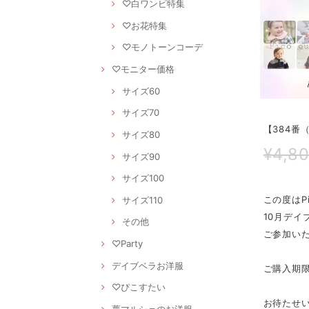
♡白ワンピ特集
♡お花特集
♡モノトーンコーデ
♡モニター価格
サイズ60
サイズ70
【384番
サイズ80
¥4,8
サイズ90
サイズ100
この度はPi
サイズ110
10月デイ
その他
ご参加いた
♡Party
デイブベラお洋服
ご購入期限
♡ぴこすたい
お待たせ
夢マルシェのお洋服