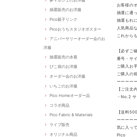
お客様の
抽選販売のお洋服
抽選に通
Pico親子リンク
抽選もれに
人気商品
Picoおうちスタジオポスター
これから
アニバーサリーオーダー会のお
洋服
【必ずご
抽選販売の水着
番号・サ
ご購入お手
ぴこ袋のお洋服
ご購入の前
オーダー会のお洋服
ーーーー
いちごのお洋服
【ご注文内
Pico Homeオーダー品
・No.2 
コラボ商品
【送料50
Pico Fabric & Materials
ーーーー
ライブ販売
気に入って
オリジナル商品
Pico