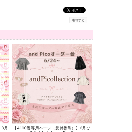
通報する
】3月
【4190番専用ページ（受付番号）】6月ぴ