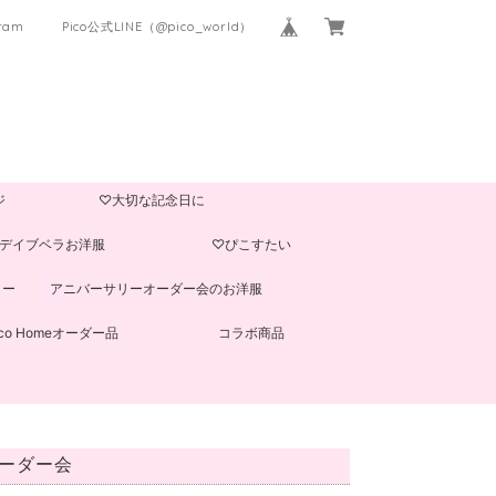
gram
Pico公式LINE（@pico_world）
ジ
♡大切な記念日に
デイブベラお洋服
♡ぴこすたい
ター
アニバーサリーオーダー会のお洋服
ico Homeオーダー品
コラボ商品
オーダー会