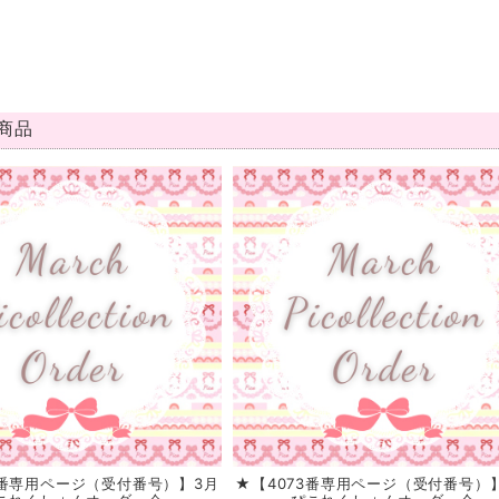
商品
9番専用ページ（受付番号）】3月
★【4073番専用ページ（受付番号）