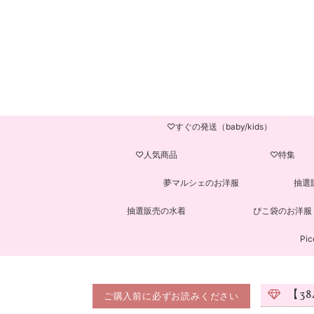
♡すぐの発送（baby/kids）
♡人気商品
♡特集
夢マルシェのお洋服
抽選
抽選販売の水着
ぴこ袋のお洋服
Pic
【3
ご購入前に必ずお読みください