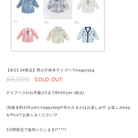
【8/23.24限定】男の子秋冬デイブベラhappybag
¥8,000
SOLD OUT
デイブベラのお洋服が2点で8000yen (税込)
(別途送料300yen) happybag♡何が入るかはお楽しみ♡ お楽しみbag
をPicoでお楽しみください♡
2日間限定で販売いたします(*^^*)