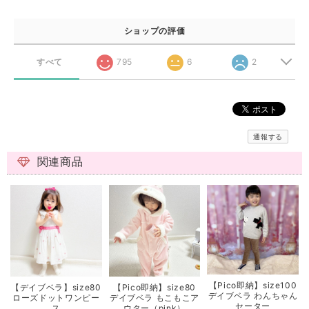
ショップの評価
すべて
795
6
2
通報する
関連商品
【Pico即納】size100
【デイブベラ】size80
【Pico即納】size80
デイブベラ わんちゃん
ローズドットワンピー
デイブベラ もこもこア
セーター
ス
ウター（pink）