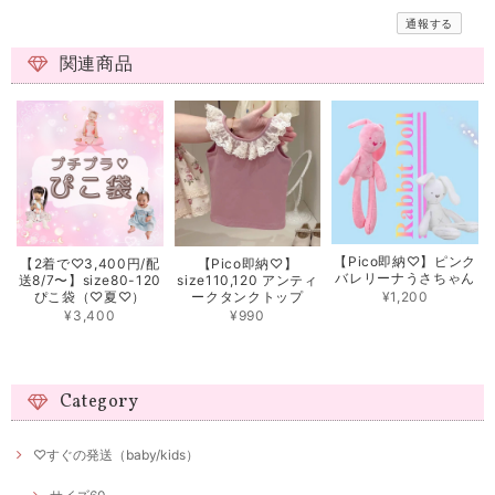
通報する
関連商品
【Pico即納♡】ピンク
【2着で♡3,400円/配
【Pico即納♡】
バレリーナうさちゃん
送8/7〜】size80-120
size110,120 アンティ
¥1,200
ぴこ袋（♡夏♡）
ークタンクトップ
¥3,400
¥990
Category
♡すぐの発送（baby/kids）