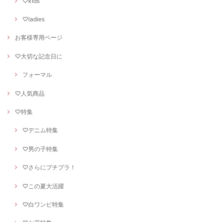
♡kids
♡ladies
お客様専用ページ
♡大切な記念日に
フォーマル
♡人気商品
♡特集
♡デニム特集
♡男の子特集
♡さらにプチプラ！
♡この夏大活躍
♡白ワンピ特集