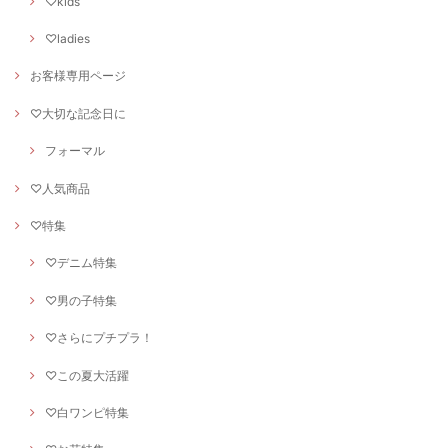
♡kids
♡ladies
お客様専用ページ
♡大切な記念日に
フォーマル
♡人気商品
♡特集
♡デニム特集
♡男の子特集
♡さらにプチプラ！
♡この夏大活躍
♡白ワンピ特集