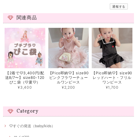
通報する
関連商品
【2着で♡3,400円/配
【Pico即納♡】size90
【Pico即納♡】size90
送8/7〜】size80-120
ピンクフラワーチュー
レッドハート・フリル
ぴこ袋（♡夏♡）
ルワンピース
ワンピース
¥3,400
¥2,200
¥1,700
Category
♡すぐの発送（baby/kids）