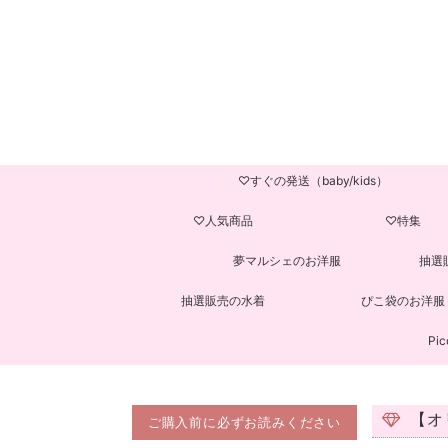
♡すぐの発送（baby/kids）
♡人気商品
♡特集
夢マルシェのお洋服
抽選
抽選販売の水着
ぴこ袋のお洋服
Pic
【オ
ご購入前に必ずお読みください