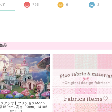
べて
795
6
2
商品
スタジオ】プリンセスMoon
（幅150cm×高さ100cm）14185
¥2,300