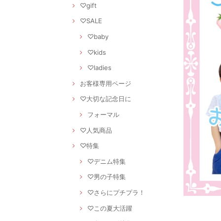
♡gift
♡SALE
♡baby
♡kids
♡ladies
お客様専用ページ
♡大切な記念日に
フォーマル
♡人気商品
♡特集
♡デニム特集
♡男の子特集
♡さらにプチプラ！
♡この夏大活躍