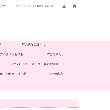
gram
Pico公式LINE（@pico_world）
ジ
♡大切な記念日に
デイブベラお洋服
♡ぴこすたい
ター
アニバーサリーオーダー会のお洋服
ico Homeオーダー品
コラボ商品