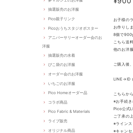
¥900
抽選販売のお洋服
Pico親子リンク
お子様の
お作りしませ
Picoおうちスタジオポスター
8個で900
アニバーサリーオーダー会のお
こちら送料
洋服
他のお洋服
抽選販売の水着
ご購入後、
ぴこ袋のお洋服
オーダー会のお洋服
LINE→ID 
いちごのお洋服
Pico Homeオーダー品
こちらから
※お手続
コラボ商品
Pico公
Pico Fabric & Materials
ご了承の上
ライブ販売
※ラインス
オリジナル商品
※キャン