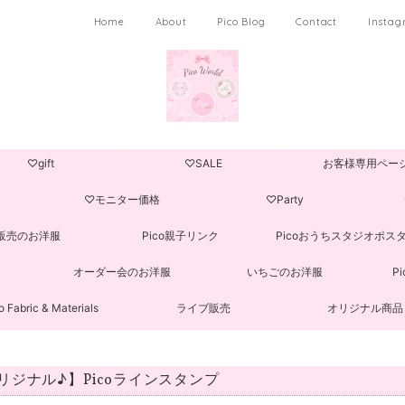
Home
About
Pico Blog
Contact
Insta
♡gift
♡SALE
お客様専用ペー
♡モニター価格
♡Party
販売のお洋服
Pico親子リンク
Picoおうちスタジオポス
オーダー会のお洋服
いちごのお洋服
P
o Fabric & Materials
ライブ販売
オリジナル商品
リジナル♪】Picoラインスタンプ