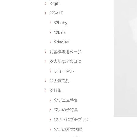
♡gift
♡SALE
♡baby
♡kids
♡ladies
お客様専用ページ
♡大切な記念日に
フォーマル
♡人気商品
♡特集
♡デニム特集
♡男の子特集
♡さらにプチプラ！
♡この夏大活躍