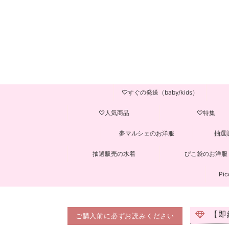
♡すぐの発送（baby/kids）
♡人気商品
♡特集
夢マルシェのお洋服
抽選
抽選販売の水着
ぴこ袋のお洋服
Pic
【即
ご購入前に必ずお読みください