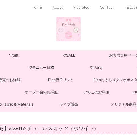
Home
About
Pico Blog
Contact
Insta
♡gift
♡SALE
お客様専用ペー
♡モニター価格
♡Party
販売のお洋服
Pico親子リンク
Picoおうちスタジオポス
オーダー会のお洋服
いちごのお洋服
P
o Fabric & Materials
ライブ販売
オリジナル商品
納】size110 チュールスカッツ（ホワイト）