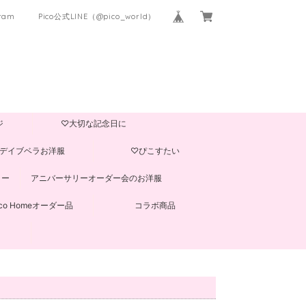
gram
Pico公式LINE（@pico_world）
ジ
♡大切な記念日に
デイブベラお洋服
♡ぴこすたい
ター
アニバーサリーオーダー会のお洋服
ico Homeオーダー品
コラボ商品