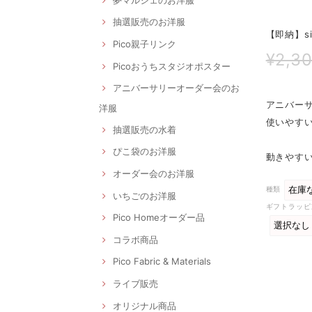
抽選販売のお洋服
【即納】s
Pico親子リンク
¥2,3
Picoおうちスタジオポスター
アニバーサリーオーダー会のお
アニバーサ
洋服
使いやすい
抽選販売の水着
ぴこ袋のお洋服
動きやすい
オーダー会のお洋服
種類
いちごのお洋服
ギフトラッピ
Pico Homeオーダー品
コラボ商品
Pico Fabric & Materials
ライブ販売
オリジナル商品