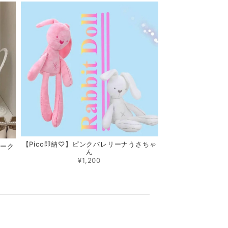
【Pico即納♡】ピンクバレリーナうさちゃ
ィーク
ん
¥1,200