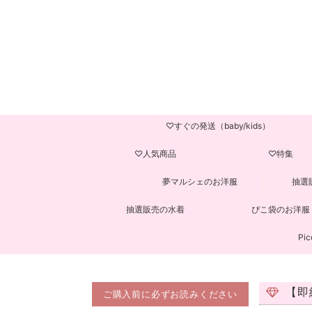
♡すぐの発送（baby/kids）
♡人気商品
♡特集
夢マルシェのお洋服
抽選
抽選販売の水着
ぴこ袋のお洋服
Pic
【即
ご購入前に必ずお読みください