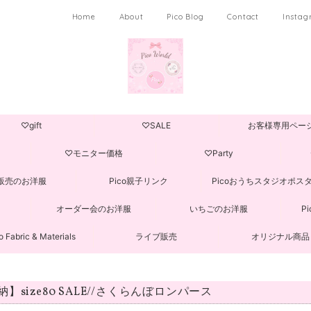
Home
About
Pico Blog
Contact
Insta
♡gift
♡SALE
お客様専用ペー
♡モニター価格
♡Party
販売のお洋服
Pico親子リンク
Picoおうちスタジオポス
オーダー会のお洋服
いちごのお洋服
P
o Fabric & Materials
ライブ販売
オリジナル商品
納】size80 SALE//さくらんぼロンパース