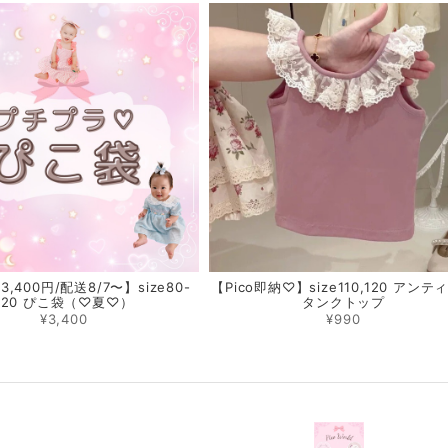
,400円/配送8/7〜】size80-
【Pico即納♡】size110,120 アンテ
120 ぴこ袋（♡夏♡）
タンクトップ
¥3,400
¥990