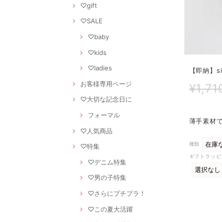
♡gift
♡SALE
♡baby
♡kids
♡ladies
【即納】si
お客様専用ページ
¥1,71
♡大切な記念日に
フォーマル
薄手素材
♡人気商品
種類
♡特集
ギフトラッピ
♡デニム特集
♡男の子特集
♡さらにプチプラ！
♡この夏大活躍