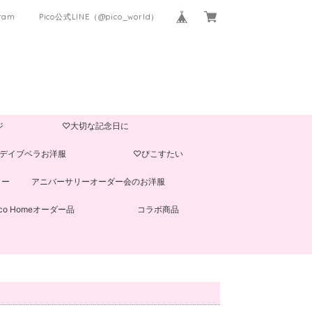
gram
Pico公式LINE（@pico_world）
ジ
♡大切な記念日に
デイブベラお洋服
♡ぴこすたい
ター
アニバーサリーオーダー会のお洋服
ico Homeオーダー品
コラボ商品