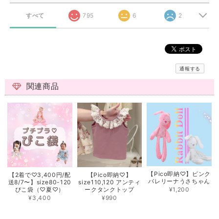
すべて
795
6
2
通報する
関連商品
【Pico即納♡】ピンク
【2着で♡3,400円/配
【Pico即納♡】
バレリーナうさちゃん
送8/7〜】size80-120
size110,120 アンティ
¥1,200
ぴこ袋（♡夏♡）
ークタンクトップ
¥3,400
¥990