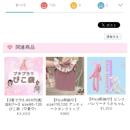
すべて
795
6
2
通報する
関連商品
【Pico即納♡】ピンク
【2着で♡3,400円/配
【Pico即納♡】
バレリーナうさちゃん
送8/7〜】size80-120
size110,120 アンティ
¥1,200
ぴこ袋（♡夏♡）
ークタンクトップ
¥3,400
¥990