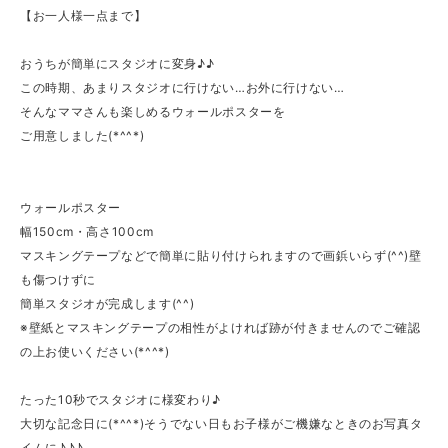
【お一人様一点まで】
おうちが簡単にスタジオに変身♪♪
この時期、あまりスタジオに行けない…お外に行けない…
そんなママさんも楽しめるウォールポスターを
ご用意しました(*^^*)
ウォールポスター
幅150cm・高さ100cm
マスキングテープなどで簡単に貼り付けられますので画鋲いらず(^^)壁
も傷つけずに
簡単スタジオが完成します(^^)
※壁紙とマスキングテープの相性がよければ跡が付きませんのでご確認
の上お使いください(*^^*)
たった10秒でスタジオに様変わり♪
大切な記念日に(*^^*)そうでない日もお子様がご機嫌なときのお写真タ
イムに♪♪♪