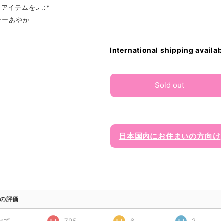
アイテムを.｡.:*
ーナーあやか
International shipping availa
Sold out
日本国内にお住まいの方向け
の評価
べて
795
6
2