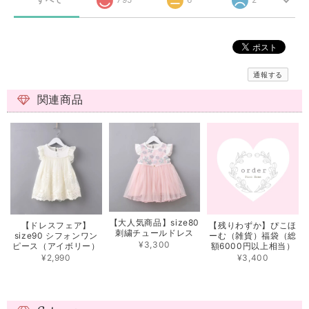
通報する
関連商品
【大人気商品】size80
【ドレスフェア】
【残りわずか】ぴこほ
刺繍チュールドレス
size90 シフォンワン
ーむ（雑貨）福袋（総
¥3,300
ピース（アイボリー）
額6000円以上相当）
¥2,990
¥3,400