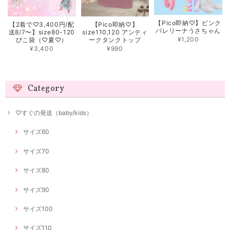
【Pico即納♡】ピンク
【2着で♡3,400円/配
【Pico即納♡】
バレリーナうさちゃん
送8/7〜】size80-120
size110,120 アンティ
¥1,200
ぴこ袋（♡夏♡）
ークタンクトップ
¥3,400
¥990
Category
♡すぐの発送（baby/kids）
サイズ60
サイズ70
サイズ80
サイズ90
サイズ100
サイズ110