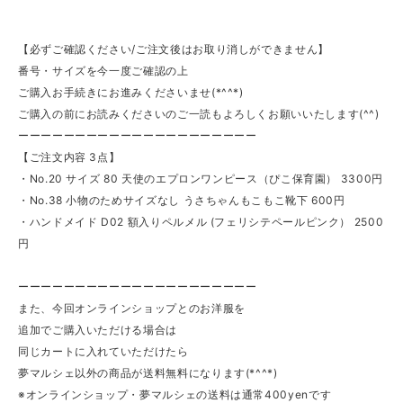
【必ずご確認ください/ご注文後はお取り消しができません】
番号・サイズを今一度ご確認の上
ご購入お手続きにお進みくださいませ(*^^*)
ご購入の前にお読みくださいのご一読もよろしくお願いいたします(^^)
ーーーーーーーーーーーーーーーーーーーーー
【ご注文内容 3点】
・No.20 サイズ 80 天使のエプロンワンピース（ぴこ保育園） 3300円
・No.38 小物のためサイズなし うさちゃんもこもこ靴下 600円
・ハンドメイド D02 額入りペルメル (フェリシテペールピンク） 2500
円
ーーーーーーーーーーーーーーーーーーーーー
また、今回オンラインショップとのお洋服を
追加でご購入いただける場合は
同じカートに入れていただけたら
夢マルシェ以外の商品が送料無料になります(*^^*)
※オンラインショップ・夢マルシェの送料は通常400yenです