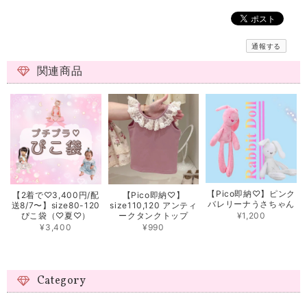
通報する
関連商品
【Pico即納♡】ピンク
【2着で♡3,400円/配
【Pico即納♡】
バレリーナうさちゃん
送8/7〜】size80-120
size110,120 アンティ
¥1,200
ぴこ袋（♡夏♡）
ークタンクトップ
¥3,400
¥990
Category